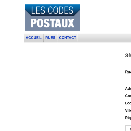
ACCUEIL
RUES
CONTACT
3è
Rue
Adr
Cod
Loc
Vill
Rég