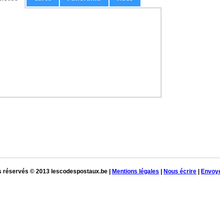
s réservés © 2013 lescodespostaux.be |
Mentions légales
|
Nous écrire
|
Envoye