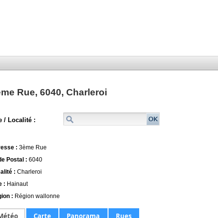
me Rue, 6040, Charleroi
 / Localité :
esse :
3ème Rue
e Postal :
6040
alité :
Charleroi
e :
Hainaut
ion :
Région wallonne
Météo
Carte
Panorama
Rues